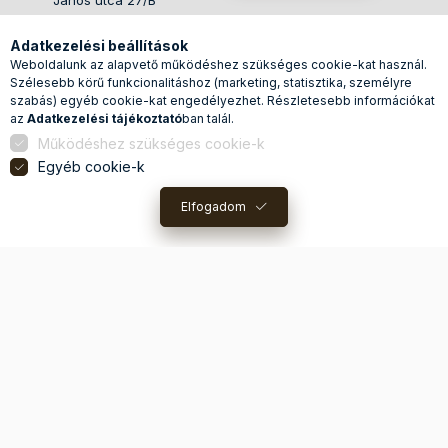
János utca 27/B
+36-20/434-4385
Adatkezelési beállítások
webshop@otthonkell.hu
Weboldalunk az alapvető működéshez szükséges cookie-kat használ.
Szélesebb körű funkcionalitáshoz (marketing, statisztika, személyre
szabás) egyéb cookie-kat engedélyezhet. Részletesebb információkat
az
Adatkezelési tájékoztató
ban talál.
Működéshez szükséges cookie-k
Egyéb cookie-k
Elfogadom
0
Kosárban lévő t