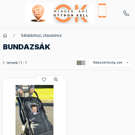
Sétáláshoz, Utazáshoz
BUNDAZSÁK
Összes termék a kategóriában
1
termék
1
1