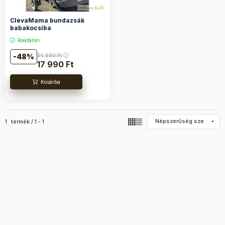
ClevaMama bundazsák
babakocsiba
Raktáron
48
34 990
Ft
17 990
Ft
Összes termék a kategóriában
1
termék
1
1