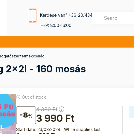
Kérdése van?
+36-20/434-4385
H-P: 8:00-16:00
osogatószer termékcsalád
g 2x2l - 160 mosás
Out of stock
4 380
Ft
8
3 990
Ft
Start date: 23/03/2024
While supplies last