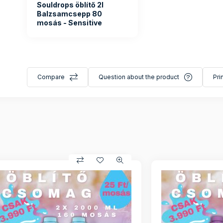
Souldrops öblítő 2l
Balzsamcsepp 80
mosás - Sensitive
Compare
Question about the product
Pri