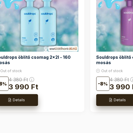
uldrops öblítő csomag 2x2l - 160
Souldrops öblítő
osás
mosás
Out of stock
Out of stock
4 380
Ft
4 380
Ft
8
8
3 990
Ft
3 990