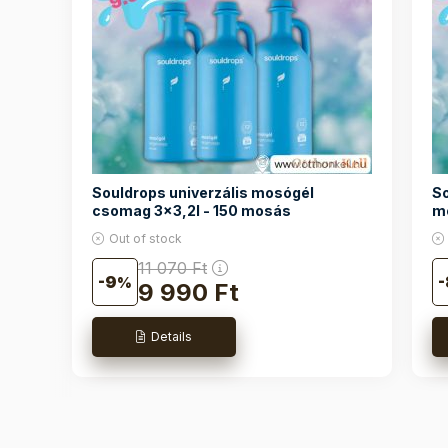
Souldrops univerzális mosógél
So
csomag 3x3,2l - 150 mosás
m
Out of stock
11 070
Ft
9
9 990
Ft