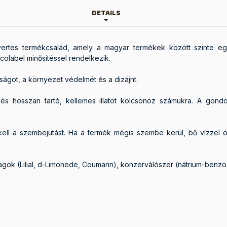
DETAILS
rtes termékcsalád, amely a magyar termékek között szinte egy
Ecolabel minősítéssel rendelkezik.
ágot, a környezet védelmét és a dizájnt.
l és hosszan tartó, kellemes illatot kölcsönöz számukra. A gondos
kell a szembejutást. Ha a termék mégis szembe kerül, bő vízzel öb
agok (Lilial, d-Limonede, Coumarin), konzerválószer (nátrium-benzoá