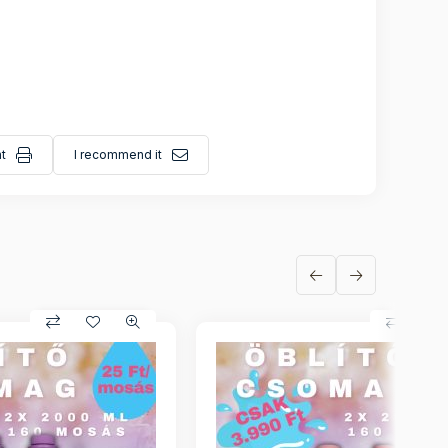
nt
I recommend it