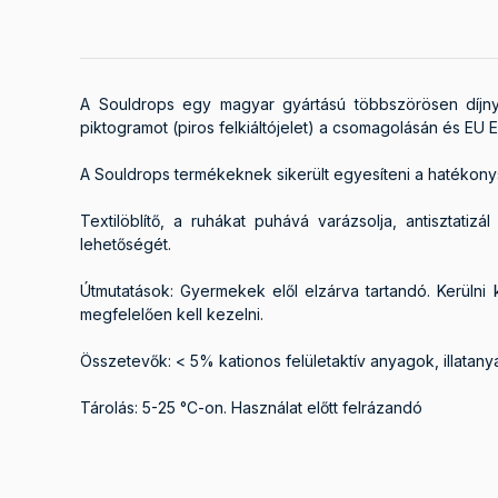
A Souldrops egy magyar gyártású többszörösen díjnye
piktogramot (piros felkiáltójelet) a csomagolásán és EU 
A Souldrops termékeknek sikerült egyesíteni a hatékonys
Textilöblítő, a ruhákat puhává varázsolja, antisztatizá
lehetőségét.
Útmutatások: Gyermekek elől elzárva tartandó. Kerülni 
megfelelően kell kezelni.
Összetevők: < 5% kationos felületaktív anyagok, illatany
Tárolás: 5-25 °C-on. Használat előtt felrázandó