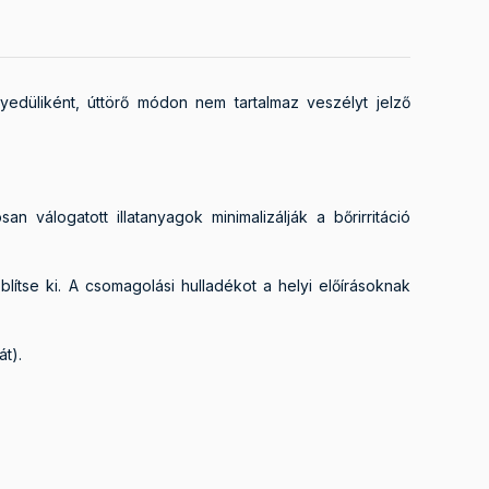
edüliként, úttörő módon nem tartalmaz veszélyt jelző
an válogatott illatanyagok minimalizálják a bőrirritáció
lítse ki. A csomagolási hulladékot a helyi előírásoknak
t).