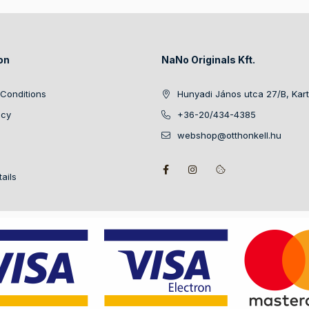
on
NaNo Originals Kft.
Conditions
Hunyadi János utca 27/B, Kart
icy
+36-20/434-4385
webshop@otthonkell.hu
ails