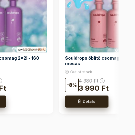
 csomag 2x2l - 160
Souldrops öblítő csomag 2x2l - 
mosás
Out of stock
4 380
Ft
8
Ft
3 990
Ft