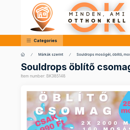
Categories
Márkák szerint
Souldrops mosógél, öblítő, m
Souldrops öblítő csoma
Item number:
BK385148