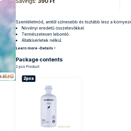
Savings
390 Ft
Szemléletmód, amitől színesebb és tisztább lesz a környez
Növényi eredetű összetevőkkel.
Természetesen lebomló.
Állatkísérletek nélkül.
Kőolajszármazék-mentes tartalom.
Details
Package contents
2 pcs
Product
2
pcs